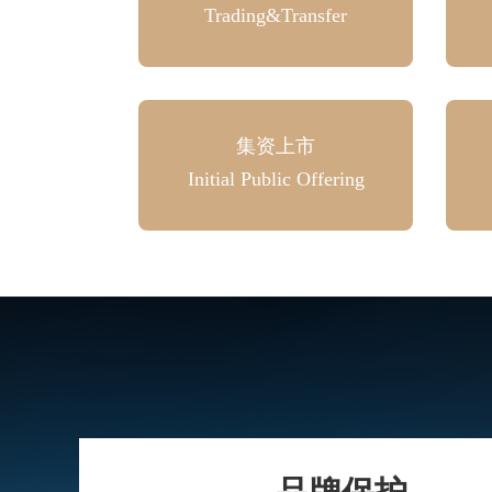
Trading&Transfer
集资上市
Initial Public Offering