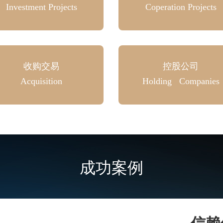
Investment Projects
Coperation Projects
收购交易
控股公司
Acquisition
Holding Companies
成功案例