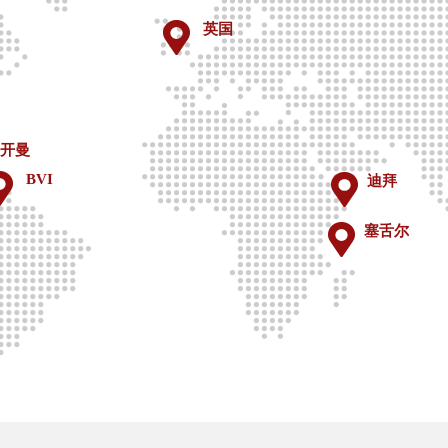
英国
开曼
BVI
迪拜
塞舌尔