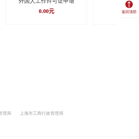
外国人工作许可证申请
贸易
0.00元
0.00
返回顶部
管理局
上海市工商行政管理局